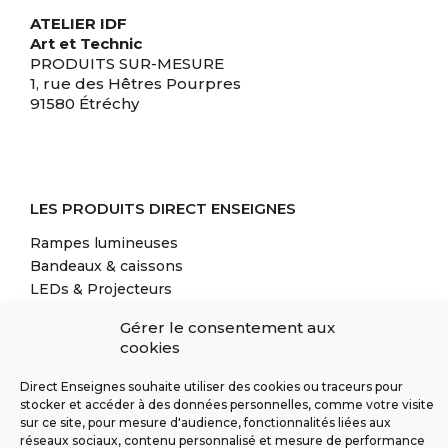
ATELIER IDF
Art et Technic
PRODUITS SUR-MESURE
1, rue des Hêtres Pourpres
91580 Étréchy
LES PRODUITS DIRECT ENSEIGNES
Rampes lumineuses
Bandeaux & caissons
LEDs & Projecteurs
Enseignes corporatives
Gérer le consentement aux
Mini-totems & totems
cookies
Potences & kakémonos
Lettres découpées & en relief
Direct Enseignes souhaite utiliser des cookies ou traceurs pour
Solutions complémentaires
stocker et accéder à des données personnelles, comme votre visite
sur ce site, pour mesure d'audience, fonctionnalités liées aux
réseaux sociaux, contenu personnalisé et mesure de performance