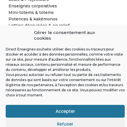
Enseignes corporatives
Mini-totems & totems
Potences & kakémonos
Lettres découpées & en relief
Solutions complémentaires
Gérer le consentement aux
cookies
Direct Enseignes souhaite utiliser des cookies ou traceurs pour
stocker et accéder à des données personnelles, comme votre visite
sur ce site, pour mesure d'audience, fonctionnalités liées aux
réseaux sociaux, contenu personnalisé et mesure de performance
du contenu, développer et améliorer les produits,
Vous pouvez autoriser ou refuser tout ou partie de ces traitements
de données qui sont basés sur votre consentement ou sur l'intérêt
légitime de nos partenaires, à l'exception des cookies et/ou traceurs
nécessaires au fonctionnement de ce site. Vous pouvez modifier vos
choix à tout moment.
Conditions Générales de Vente
Politique de confidentialité
Politique de cookies (EU)
Mentions légales
Accepter
Refuser